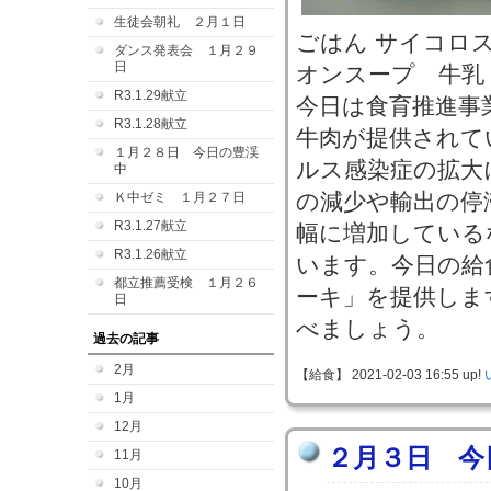
生徒会朝礼 ２月１日
ごはん サイコロ
ダンス発表会 １月２９
日
オンスープ 牛乳
R3.1.29献立
今日は食育推進事
R3.1.28献立
牛肉が提供されて
１月２８日 今日の豊渓
ルス感染症の拡大
中
の減少や輸出の停
Ｋ中ゼミ １月２７日
R3.1.27献立
幅に増加している
R3.1.26献立
います。今日の給
都立推薦受検 １月２６
ーキ」を提供しま
日
べましょう。
過去の記事
2月
【給食】 2021-02-03 16:55 up!
1月
12月
２月３日 今
11月
10月