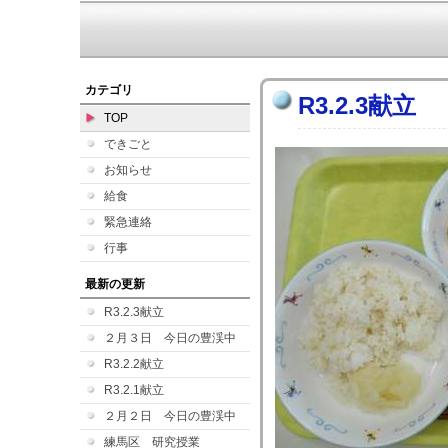
カテゴリ
R3.2.3献立
TOP
できごと
お知らせ
給食
緊急連絡
行事
最新の更新
R3.2.3献立
２月３日 今日の豊渓中
R3.2.2献立
R3.2.1献立
２月２日 今日の豊渓中
練馬区 研究授業