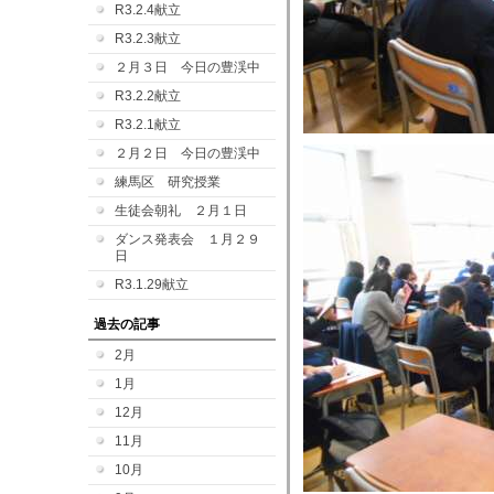
R3.2.4献立
R3.2.3献立
２月３日 今日の豊渓中
R3.2.2献立
R3.2.1献立
２月２日 今日の豊渓中
練馬区 研究授業
生徒会朝礼 ２月１日
ダンス発表会 １月２９
日
R3.1.29献立
過去の記事
2月
1月
12月
11月
10月