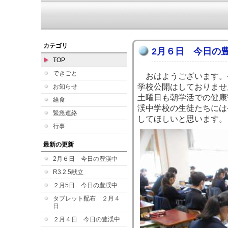
カテゴリ
2月６日 今日の
TOP
できごと
おはようございます。
学校公開はしておりませ
お知らせ
土曜日も朝学活での健康
給食
渓中学校の生徒たちには
緊急連絡
してほしいと思います。
行事
最新の更新
2月６日 今日の豊渓中
R3.2.5献立
２月5日 今日の豊渓中
タブレット配布 ２月４
日
２月４日 今日の豊渓中