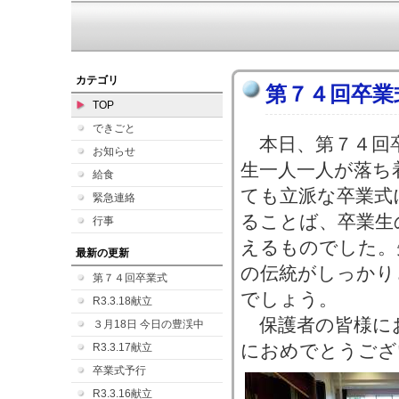
カテゴリ
第７４回卒業
TOP
できごと
本日、第７４回
お知らせ
生一人一人が落ち
給食
ても立派な卒業式
緊急連絡
ることば、卒業生
行事
えるものでした。
最新の更新
の伝統がしっかり
第７４回卒業式
でしょう。
R3.3.18献立
保護者の皆様に
３月18日 今日の豊渓中
におめでとうござ
R3.3.17献立
卒業式予行
R3.3.16献立