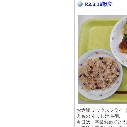
R3.3.18献立
お赤飯 ミックスフライ
えもの すまし汁 牛乳
今日は、卒業おめでとう