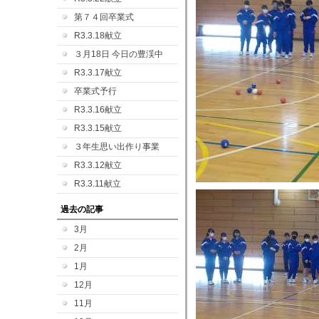
第７４回卒業式
R3.3.18献立
３月18日 今日の豊渓中
R3.3.17献立
卒業式予行
R3.3.16献立
R3.3.15献立
３年生思い出作り事業
R3.3.12献立
R3.3.11献立
過去の記事
3月
2月
1月
12月
11月