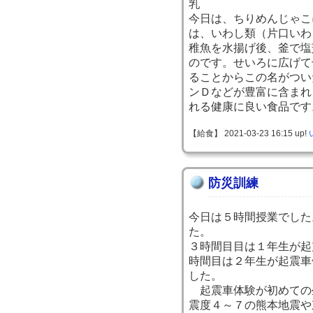
乳
今日は、ちりめんじゃこ
は、いわし類（片口いわ
稚魚を水揚げ後、釜で塩
のです。せいろに広げて
ることからこの名がつい
ンＤなどが豊富に含まれ
れる健康に良い食品です
【給食】 2021-03-23 16:15 up!
防災訓練
今日は５時間授業でした
た。
３時間目目は１年生が起
時間目は２年生が起震車
した。
起震車体験が初めての
震度４～７の熊本地震や