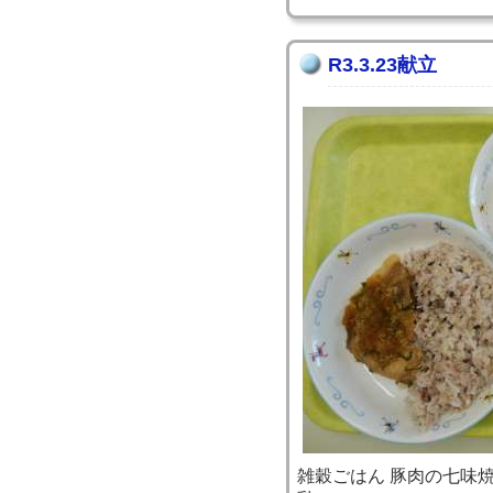
R3.3.23献立
雑穀ごはん 豚肉の七味焼