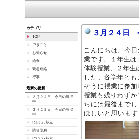
カテゴリ
３月２４日 
TOP
できごと
こんにちは。今日
お知らせ
業です。１年生は
給食
体験授業、２年生
緊急連絡
した。各学年とも
行事
そうに授業に参加
最新の更新
授業も残りわずか
３月２４日 今日の豊渓
中
ちには最後までし
３月２３日 今日の豊渓
ほしいと思います
中
R3.3.23献立
防災訓練
R3.3.22献立