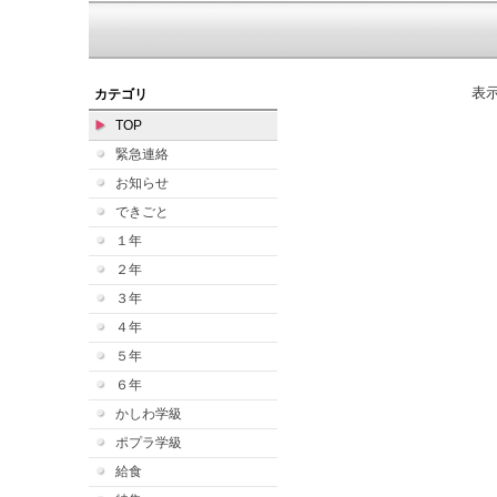
表
カテゴリ
TOP
緊急連絡
お知らせ
できごと
１年
２年
３年
４年
５年
６年
かしわ学級
ポプラ学級
給食