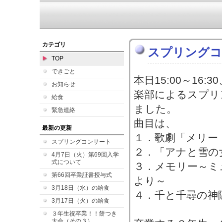
カテゴリ
スプリングコ
TOP
できごと
本日15:00～16
お知らせ
楽部によるスプリ
給食
ました。
緊急連絡
曲目は、
最新の更新
１．歌劇「メリー
スプリングコンサート
２．「アナと雪の
4月7日（火）第69回入学
式について
３．メモリー～ミ
第66回卒業証書授与式
より～
3月18日（水）の給食
４．千と千尋の神
3月17日（火）の給食
３年生祝卒業！！餅つき
大会（その３）