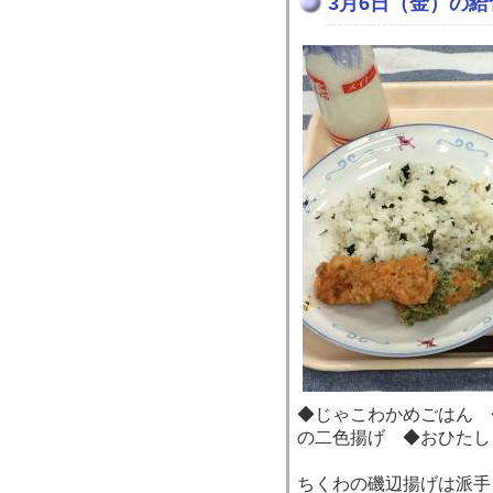
3月6日（金）の給
◆じゃこわかめごはん 
の二色揚げ ◆おひたし
ちくわの磯辺揚げは派手