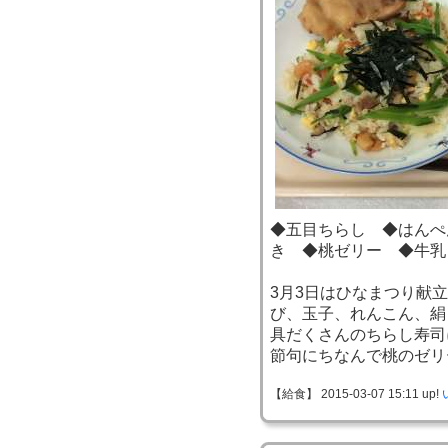
◆五目ちらし ◆はんぺ
き ◆桃ゼリー ◆牛乳
3月3日はひなまつり献
び、玉子、れんこん、絹
具だくさんのちらし寿司
節句にちなんで桃のゼリ
【給食】 2015-03-07 15:11 up!