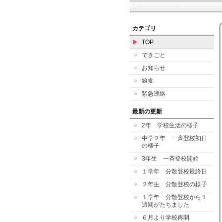
カテゴリ
TOP
できごと
お知らせ
給食
緊急連絡
最新の更新
2年 学校生活の様子
中学２年 一斉登校初日
の様子
3年生 一斉登校開始
１学年 分散登校最終日
２年生 分散登校の様子
１学年 分散登校から１
週間がたちました
６月より学校再開