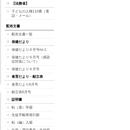
【法務省】
子どもの人権110番（電
話・メール）
配布文書
配布文書一覧
保健だより
保健だより６月号no２
保健だより６月号（感染
症対策について）
保健だより６月号
食育だより・献立表
食育だより6月号
献立表6月号
証明書
転（退）学届
生徒手帳再発行願
転（編）入届