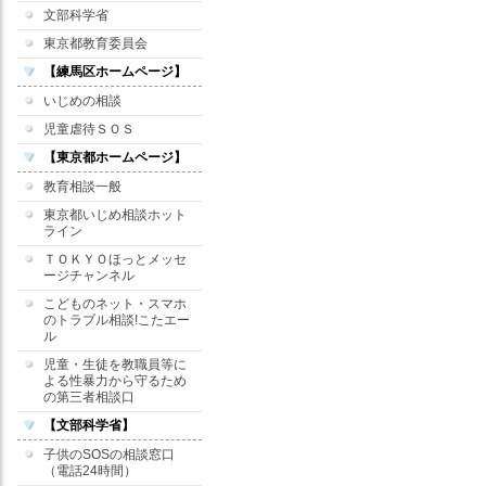
文部科学省
東京都教育委員会
【練馬区ホームページ】
いじめの相談
児童虐待ＳＯＳ
【東京都ホームページ】
教育相談一般
東京都いじめ相談ホット
ライン
ＴＯＫＹＯほっとメッセ
ージチャンネル
こどものネット・スマホ
のトラブル相談!こたエー
ル
児童・生徒を教職員等に
よる性暴力から守るため
の第三者相談口
【文部科学省】
子供のSOSの相談窓口
（電話24時間）