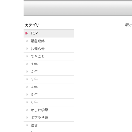
表
カテゴリ
TOP
緊急連絡
お知らせ
できごと
１年
２年
３年
４年
５年
６年
かしわ学級
ポプラ学級
給食