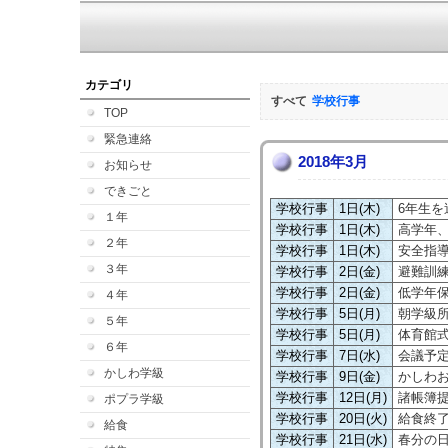
カテゴリ
すべて
学校行事
TOP
緊急連絡
2018年3月
お知らせ
できごと
学校行事
1日(木)
6年生を
１年
学校行事
1日(木)
高学年
２年
学校行事
1日(木)
安全指
３年
学校行事
2日(金)
避難訓
学校行事
2日(金)
低学年
４年
学校行事
5日(月)
朝学級
５年
学校行事
5日(月)
体育館
６年
学校行事
7日(水)
会議予
かしわ学級
学校行事
9日(金)
かしわ
学校行事
12日(月)
諸帳簿
ポプラ学級
学校行事
20日(火)
給食終
給食
学校行事
21日(水)
春分の