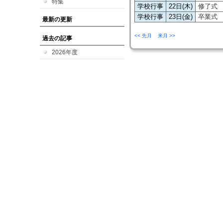
特集
学校行事
22日(木)
修了式
学校行事
23日(金)
卒業式
最新の更新
<< 先月
来月 >>
過去の記事
2026年度