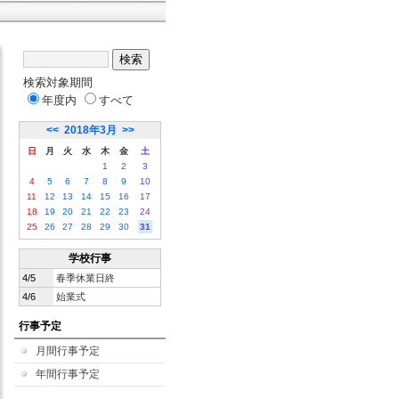
検索対象期間
年度内
すべて
<<
2018年3月
>>
日
月
火
水
木
金
土
1
2
3
4
5
6
7
8
9
10
11
12
13
14
15
16
17
18
19
20
21
22
23
24
25
26
27
28
29
30
31
学校行事
4/5
春季休業日終
4/6
始業式
行事予定
月間行事予定
年間行事予定