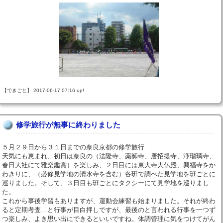
【できごと】 2017-06-17 07:16 up!
修学旅行が無事に終わりました
５月２９日から３１日までの奈良京都の修学旅行
天気にも恵まれ、初日は奈良の（法隆寺、薬師寺、唐招提寺、浄瑠璃寺、
春日大社にて雅楽鑑賞）を楽しみ、２日目には東大寺大仏殿、興福寺をか
わきりに、（必修見学地の清水寺を含む）各班で調べた見学地を班ごとに
巡りました。そして、３日目も班ごとにタクシーにて見学地を巡りまし
た。
これから事後学習もありますが、運動会練習も始まりました。それが終わ
ると定期考査…と行事が目白押しですが、最後のと言われる行事を一つず
つ楽しみ、よき思い出にできるといいですね。体調管理に気をつけてがん