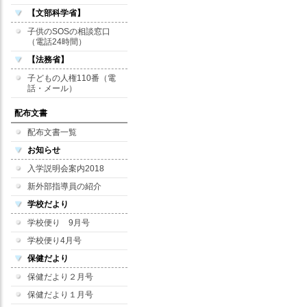
【文部科学省】
子供のSOSの相談窓口
（電話24時間）
【法務省】
子どもの人権110番（電
話・メール）
配布文書
配布文書一覧
お知らせ
入学説明会案内2018
新外部指導員の紹介
学校だより
学校便り 9月号
学校便り4月号
保健だより
保健だより２月号
保健だより１月号