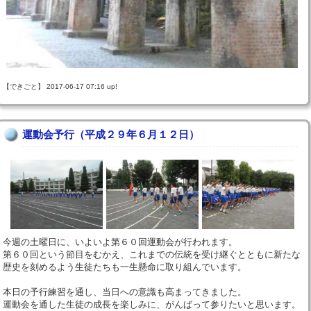
【できごと】 2017-06-17 07:16 up!
運動会予行（平成２９年６月１２日）
今週の土曜日に、いよいよ第６０回運動会が行われます。
第６０回という節目をむかえ、これまでの伝統を受け継ぐとともに新たな
歴史を刻めるよう生徒たちも一生懸命に取り組んでいます。
本日の予行練習を通し、当日への意識も高まってきました。
運動会を通した生徒の成長を楽しみに、がんばって参りたいと思います。