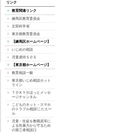
リンク
教育関連リンク
練馬区教育委員会
文部科学省
東京都教育委員会
【練馬区ホームページ】
いじめの相談
児童虐待ＳＯＳ
【東京都ホームページ】
教育相談一般
東京都いじめ相談ホット
ライン
ＴＯＫＹＯほっとメッセ
ージチャンネル
こどものネット・スマホ
のトラブル相談!こたエー
ル
児童・生徒を教職員等に
よる性暴力から守るため
の第三者相談口