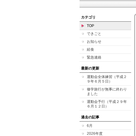
カテゴリ
TOP
できごと
お知らせ
給食
緊急連絡
最新の更新
運動会全体練習（平成２
９年６月５日）
修学旅行が無事に終わり
ました
運動会予行（平成２９年
６月１２日）
過去の記事
6月
2026年度